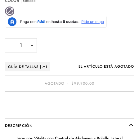
COLOR
Morado
DISPONIBLE
DISPONIBLE
DISPONIBLE
Morado
Variante
agotada
o
no
disponible
−
+
EL ARTÍCULO ESTÁ AGOTADO
GUÍA DE TALLAS | MI
AGOTADO
•
$99.900,00
COMPRAR AHORA
DESCRIPCIÓN
Leggings Vitality con Control de Abdomen y Bolsillo Lateral