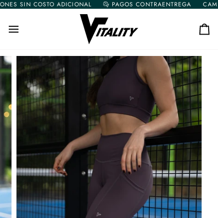
Ir
ES SIN COSTO ADICIONAL
PAGOS CONTRAENTREGA
CAMBIO
directamente
al
contenido
Car