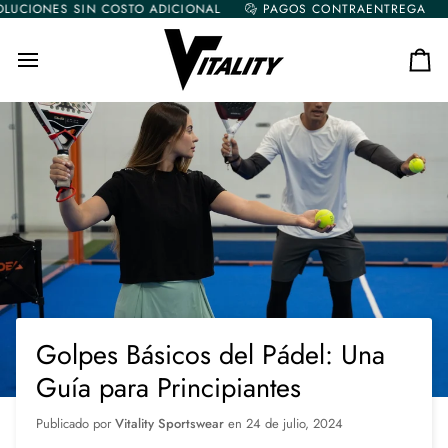
Ir
ONES SIN COSTO ADICIONAL
PAGOS CONTRAENTREGA
CAMB
directamente
al
contenido
Car
Golpes Básicos del Pádel: Una
Guía para Principiantes
Publicado por
Vitality Sportswear
en
24 de julio, 2024